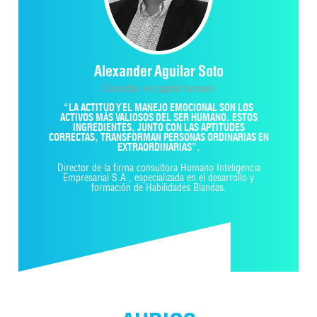
Alexander Aguilar Soto
Consultor en capital humano
“LA ACTITUD Y EL MANEJO EMOCIONAL SON LOS
ACTIVOS MÁS VALIOSOS DEL SER HUMANO. ESTOS
INGREDIENTES, JUNTO CON LAS APTITUDES
CORRECTAS, TRANSFORMAN PERSONAS ORDINARIAS EN
EXTRAORDINARIAS”.
Director de la firma consultora Humano Inteligencia
Empresarial S.A., especializada en el desarrollo y
formación de Habilidades Blandas.