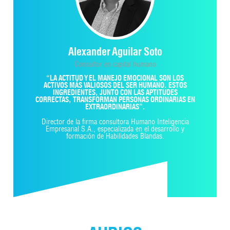
Alexander Aguilar Soto
Consultor en capital humano
“LA ACTITUD Y EL MANEJO EMOCIONAL SON LOS
ACTIVOS MÁS VALIOSOS DEL SER HUMANO. ESTOS
INGREDIENTES, JUNTO CON LAS APTITUDES
CORRECTAS, TRANSFORMAN PERSONAS ORDINARIAS EN
EXTRAORDINARIAS”.
Director de la firma consultora Humano Inteligencia
Empresarial S.A., especializada en el desarrollo y
formación de Habilidades Blandas.